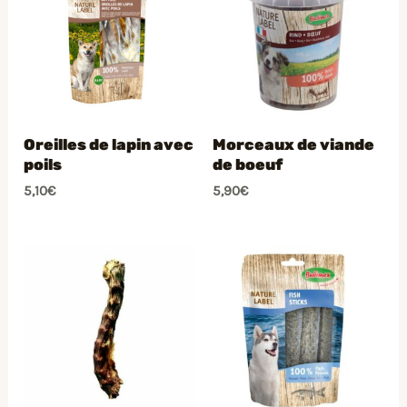
Oreilles de lapin avec
Morceaux de viande
poils
de boeuf
5,10
€
5,90
€