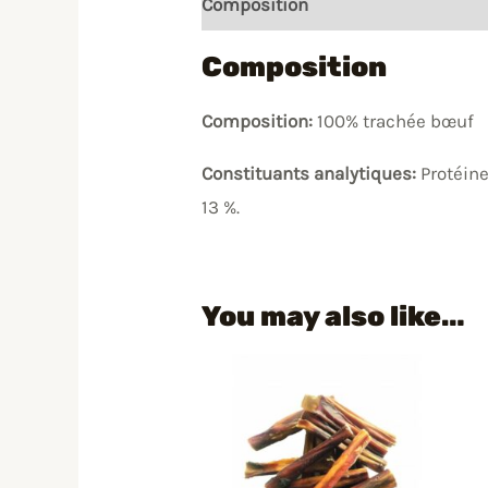
Composition
Mode d'emploi
C
Composition
Composition:
100% trachée bœuf
Constituants analytiques:
Protéine
13 %.
You may also like…