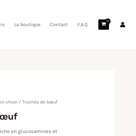
quantity
rs
La boutique
Contact
F.A.Q
on chien
/ Trachée de bœuf
bœuf
riche en glucosamines et