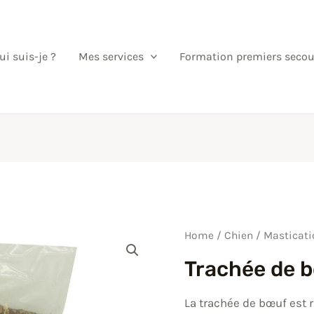
ui suis-je ?
Mes services
Formation premiers secou
Trachée
Home
/
Chien
/
Masticati
de
Trachée de 
bœuf
quantity
La trachée de bœuf est 