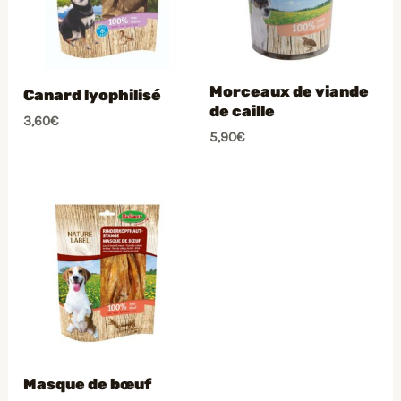
Morceaux de viande
Canard lyophilisé
de caille
3,60
€
5,90
€
Masque de bœuf