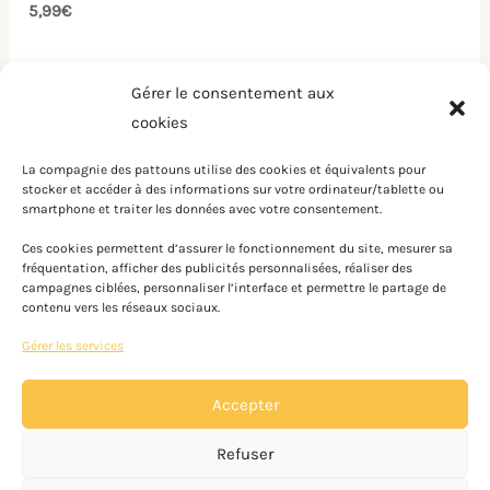
5,99
€
Gérer le consentement aux
cookies
La compagnie des pattouns utilise des cookies et équivalents pour
stocker et accéder à des informations sur votre ordinateur/tablette ou
smartphone et traiter les données avec votre consentement.
Instagram
Facebook
Ces cookies permettent d’assurer le fonctionnement du site, mesurer sa
fréquentation, afficher des publicités personnalisées, réaliser des
campagnes ciblées, personnaliser l’interface et permettre le partage de
contenu vers les réseaux sociaux.
© 2026 La compagnie des pattounes. Powered by La
Gérer les services
compagnie des pattounes.
Accepter
Mentions légales
Politique de confidentialité
Refuser
Conditions générales de vente